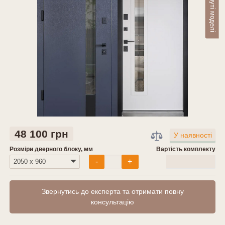
Переглянуті моделі
48 100 грн
У наявності
Розміри дверного блоку, мм
Вартість комплекту
0
грн
-
+
Звернутись до експерта та отримати повну
консультацію