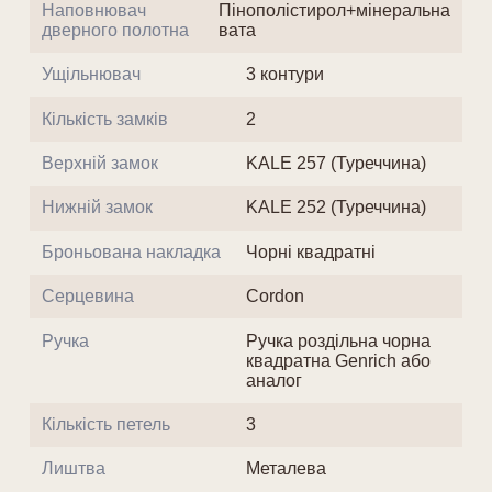
Наповнювач
Пінополістирол+мінеральна
дверного полотна
вата
Ущільнювач
3 контури
Кількість замків
2
Верхній замок
KALE 257 (Туреччина)
Нижній замок
KALE 252 (Туреччина)
Броньована накладка
Чорні квадратні
Серцевина
Cordon
Ручка
Ручка роздільна чорна
квадратна Genrich або
аналог
Кількість петель
3
Лиштва
Металева