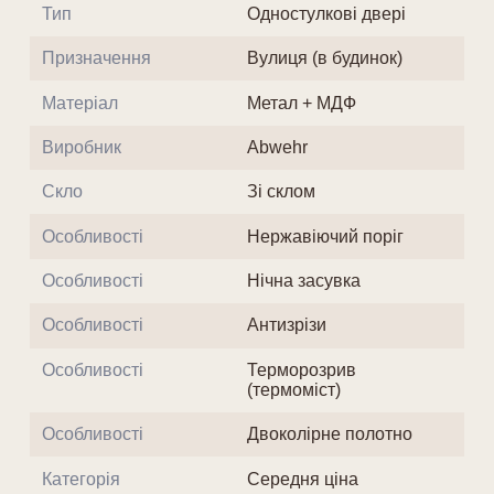
Тип
Одностулкові двері
Призначення
Вулиця (в будинок)
Матеріал
Метал + МДФ
Виробник
Abwehr
Скло
Зі склом
Особливості
Нержавіючий поріг
Особливості
Нічна засувка
Особливості
Антизрізи
Особливості
Терморозрив
(термоміст)
Особливості
Двоколірне полотно
Категорія
Середня ціна