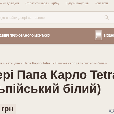
рний довідник
Сплатити через LiqPay
Відгуки покупців
Контакти
ДВЕРІ ПРИХОВАНОГО МОНТАЖУ
ВХІДНІ
кімнатні двері Папа Карло Tetra T-03 чорне скло (Альпійський білий)
рі Папа Карло Tetr
ьпійський білий)
 грн