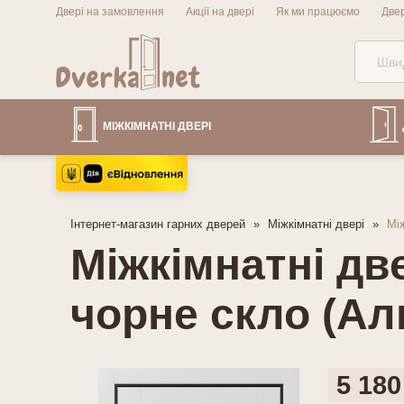
Двері на замовлення
Акції на двері
Як ми працюємо
Две
МІЖКІМНАТНІ ДВЕРІ
Інтернет-магазин гарних дверей
Міжкімнатні двері
Між
Міжкімнатні две
чорне скло (Ал
5 180