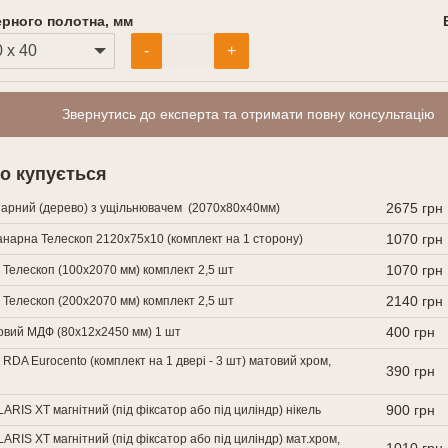
ерного полотна, мм
-
+
Звернутись до експерта та отримати повну консультацію
о купується
2675 грн
арний (дерево) з ущільнювачем (2070х80х40мм)
1070 грн
нарна Телескоп 2120х75х10 (комплект на 1 сторону)
1070 грн
 Телескоп (100х2070 мм) комплект 2,5 шт
2140 грн
 Телескоп (200х2070 мм) комплект 2,5 шт
400 грн
говий МДФ (80х12х2450 мм) 1 шт
 RDA Eurocento (комплект на 1 двері - 3 шт) матовий хром,
390 грн
900 грн
RIS XT магнітний (під фіксатор або під циліндр) нікель
RIS XT магнітний (під фіксатор або під циліндр) мат.хром,