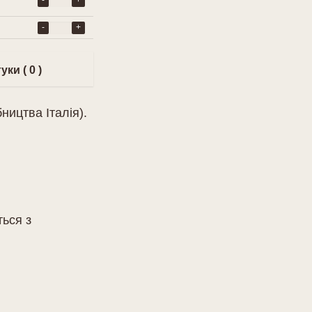
-
+
-
+
уки ( 0 )
ництва Італія).
ься з