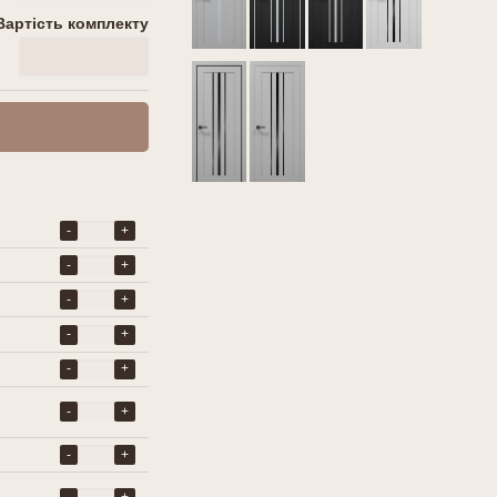
Вартість комплекту
0
грн
-
+
-
+
-
+
-
+
-
+
-
+
-
+