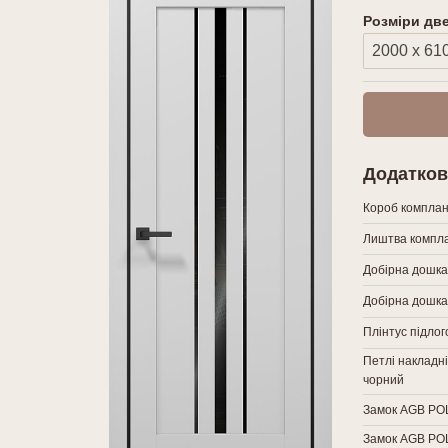
Розміри дв
Додатков
Короб комплан
Лиштва компла
Добірна дошка
Добірна дошка
Плінтус підло
Петлі накладні
чорний
Замок AGB POLA
Замок AGB POLA