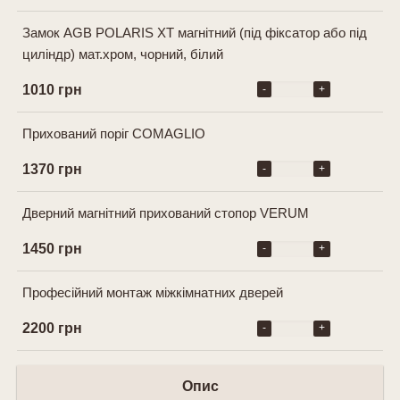
Замок AGB POLARIS XT магнітний (під фіксатор або під
циліндр) мат.хром, чорний, білий
1010 грн
-
+
Прихований поріг COMAGLIO
1370 грн
-
+
Дверний магнітний прихований стопор VERUM
1450 грн
-
+
Професійний монтаж міжкімнатних дверей
2200 грн
-
+
Опис