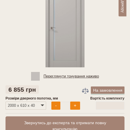
Переглянути тонування наживо
6 855 грн
На замовлення
Розміри дверного полотна, мм
Вартість комплекту
0
грн
-
+
Звернутись до експерта та отримати повну
консультацію