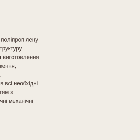
 поліпропілену
труктуру
ля виготовлення
ження,
,
 всі необхідні
тям з
чні механічні