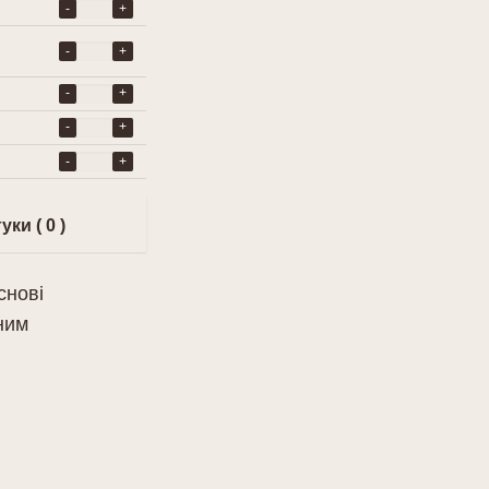
-
+
-
+
-
+
-
+
-
+
уки ( 0 )
снові
ним