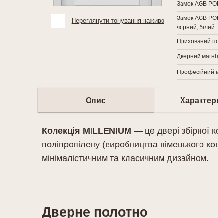
Замок AGB POLA
Замок AGB POLA
Переглянути тонування наживо
чорний, білий
Прихований п
Дверний магн
Професійний м
Опис
Характер
Колекція MILLENIUM
— це двері збірної к
поліпропілену (виробництва німецького ко
мінімалістичним та класичним дизайном.
Дверне полотно