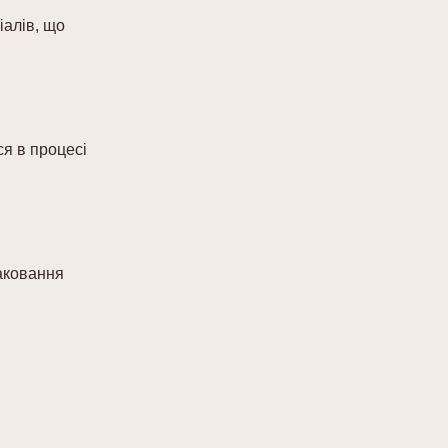
іалів, що
ся в процесі
паковання