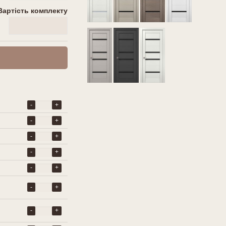
Вартість комплекту
0
грн
-
+
-
+
-
+
-
+
-
+
-
+
-
+