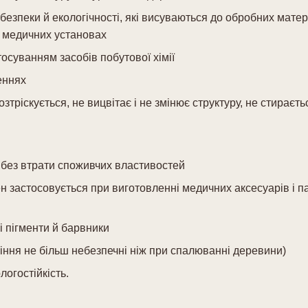
езпеки й екологічності, які висуваються до обробних матер
і медичних установах
осуванням засобів побутової хімії
еннях
зтріскується, не вицвітає і не змінює структуру, не стираєть
 без втрати споживчих властивостей
ен застосовується при виготовленні медичних аксесуарів і 
і пігменти й барвники
іння не більш небезпечні ніж при спалюванні деревини)
логостійкість.