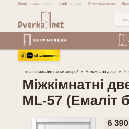
Двері на замовлення
Акції на двері
Як ми працюємо
Две
МІЖКІМНАТНІ ДВЕРІ
Інтернет-магазин гарних дверей
Міжкімнатні двері
Між
Міжкімнатні дв
ML-57 (Емаліт 
6 390