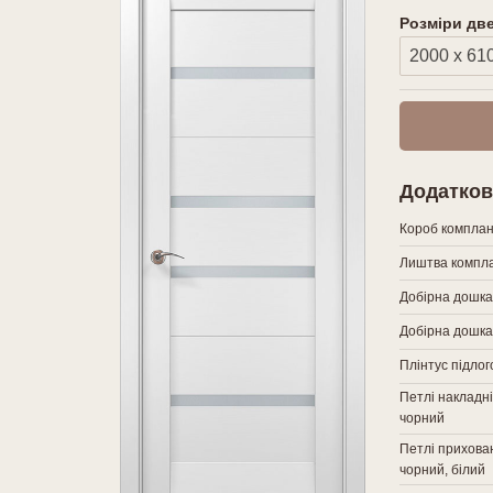
Розміри дв
Додатков
Короб компла
Лиштва компла
Добірна дошка
Добірна дошка
Плінтус підло
Петлі накладні
чорний
Петлі прихован
чорний, білий