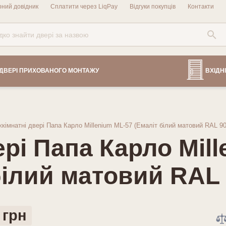
рний довідник
Сплатити через LiqPay
Відгуки покупців
Контакти
ДВЕРІ ПРИХОВАНОГО МОНТАЖУ
ВХІДНІ
кімнатні двері Папа Карло Millenium ML-57 (Емаліт білий матовий RAL 90
ері Папа Карло Mil
білий матовий RAL 
 грн