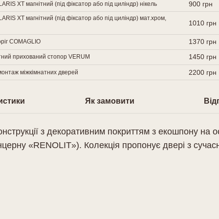
900 грн
RIS XT магнітний (під фіксатор або під циліндр) нікель
RIS XT магнітний (під фіксатор або під циліндр) мат.хром,
1010 грн
1370 грн
оріг COMAGLIO
1450 грн
ітний прихований стопор VERUM
2200 грн
онтаж міжкімнатних дверей
истики
Як замовити
Відг
онструкції з декоративним покриттям з екошпону на о
нцерну «RENOLIT»). Колекція пропонує двері з сучас