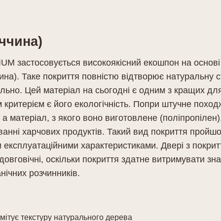
ччина)
UM застосовується високоякісний екошпон на основі
на). Таке покриття повністю відтворює натуральну с
ильно. Цей матеріал на сьогодні є одним з кращих д
критерієм є його екологічність. Попри штучне поход
 а матеріал, з якого воно виготовлене (поліпропілен)
ванні харчових продуктів. Такий вид покриття пройшов
и експлуатаційними характеристиками. Двері з покрит
довговічні, оскільки покриття здатне витримувати зна
нічних розчинників.
імітує текстуру натурального дерева