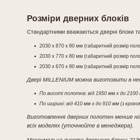
Розміри дверних блоків
Стандартними вважаються дверні блоки так
2030 х 870 х 80 мм (габаритний розмір пол
2030 х 770 х 80 мм (габаритний розмір пол
2030 х 670 х 80 мм (габаритний розмір пол
Двері MILLENIUM
можна виготовити в не
По висоті полотна: від 1950 мм х до 2100 
По ширині: від 410 мм х до 910 мм (з кроко
Виготовлення дверних полотен менше ніж 
всіх моделях (уточнюйте в менеджера).
Максимальна висота дверного блоку: 213