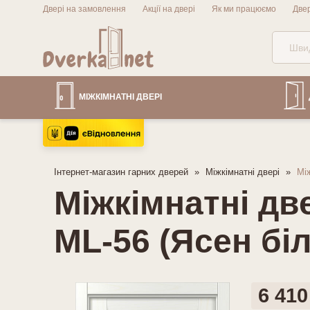
Двері на замовлення
Акції на двері
Як ми працюємо
Две
МІЖКІМНАТНІ ДВЕРІ
Інтернет-магазин гарних дверей
Міжкімнатні двері
Між
Міжкімнатні дв
ML-56 (Ясен бі
6 410