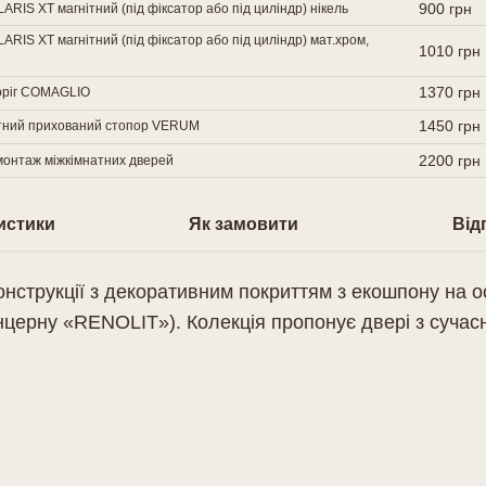
900 грн
RIS XT магнітний (під фіксатор або під циліндр) нікель
RIS XT магнітний (під фіксатор або під циліндр) мат.хром,
1010 грн
1370 грн
оріг COMAGLIO
1450 грн
ітний прихований стопор VERUM
2200 грн
онтаж міжкімнатних дверей
истики
Як замовити
Відг
онструкції з декоративним покриттям з екошпону на о
нцерну «RENOLIT»). Колекція пропонує двері з сучас