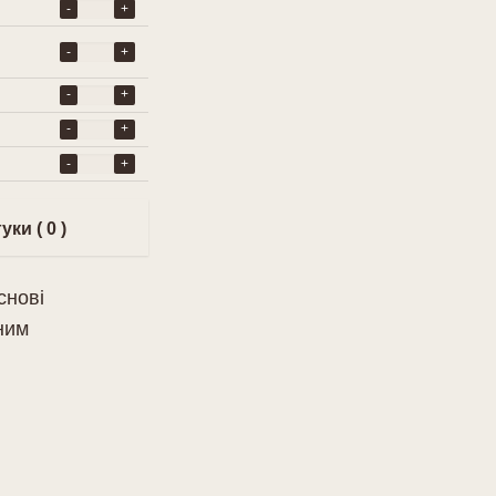
-
+
-
+
-
+
-
+
-
+
уки ( 0 )
снові
ним