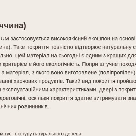
ччина)
UM застосовується високоякісний екошпон на основі
на). Таке покриття повністю відтворює натуральну с
ильно. Цей матеріал на сьогодні є одним з кращих д
критерієм є його екологічність. Попри штучне поход
 а матеріал, з якого воно виготовлене (поліпропілен)
ванні харчових продуктів. Такий вид покриття пройшов
и експлуатаційними характеристиками. Двері з покрит
довговічні, оскільки покриття здатне витримувати зна
нічних розчинників.
імітує текстуру натурального дерева