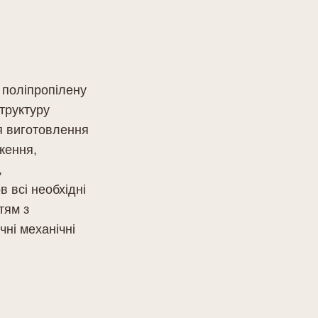
 поліпропілену
труктуру
ля виготовлення
ження,
,
 всі необхідні
тям з
чні механічні