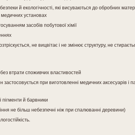
езпеки й екологічності, які висуваються до обробних матер
і медичних установах
осуванням засобів побутової хімії
еннях
зтріскується, не вицвітає і не змінює структуру, не стираєть
 без втрати споживчих властивостей
ен застосовується при виготовленні медичних аксесуарів і 
і пігменти й барвники
іння не більш небезпечні ніж при спалюванні деревини)
логостійкість.