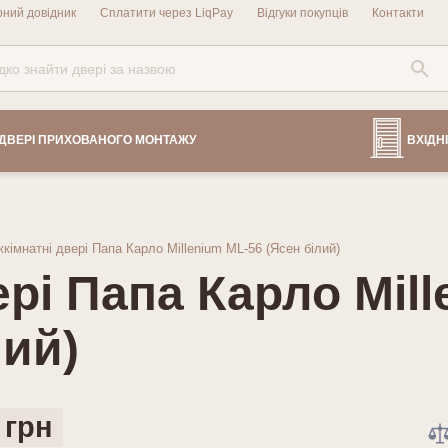
рний довідник
Сплатити через LiqPay
Відгуки покупців
Контакти
ДВЕРІ ПРИХОВАНОГО МОНТАЖУ
ВХІДНІ
кімнатні двері Папа Карло Millenium ML-56 (Ясен білий)
ері Папа Карло Mil
лий)
 грн