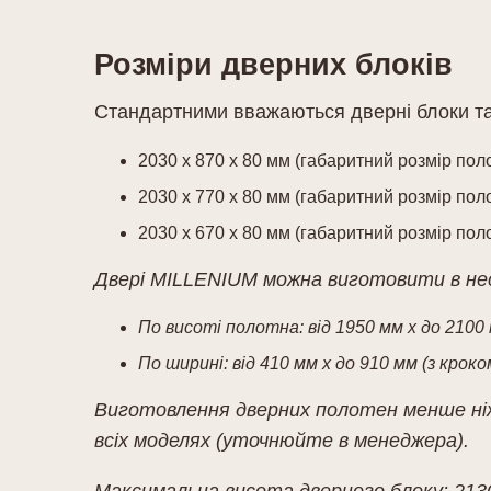
Розміри дверних блоків
Стандартними вважаються дверні блоки так
2030 х 870 х 80 мм (габаритний розмір пол
2030 х 770 х 80 мм (габаритний розмір пол
2030 х 670 х 80 мм (габаритний розмір пол
Двері MILLENIUM
можна виготовити в не
По висоті полотна: від 1950 мм х до 2100 
По ширині: від 410 мм х до 910 мм (з кроко
Виготовлення дверних полотен менше ніж 
всіх моделях (уточнюйте в менеджера).
Максимальна висота дверного блоку: 213