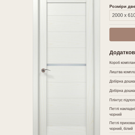
Розміри дв
Додатков
Короб компла
Лиштва компла
Добірна дошка
Добірна дошка
Плінтус підло
Петлі накладні
чорний
Петлі прихован
чорний, білий