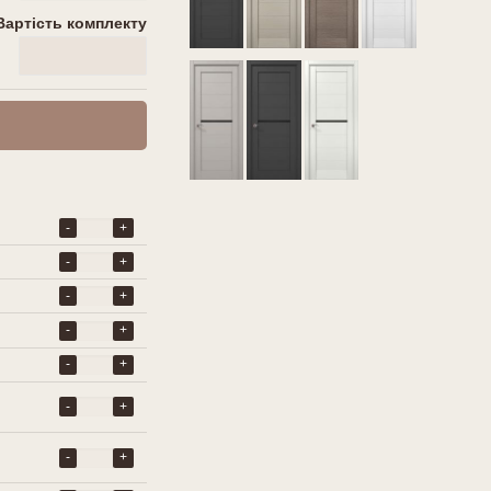
Вартість комплекту
0
грн
-
+
-
+
-
+
-
+
-
+
-
+
-
+