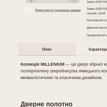
Замок AGB POLA
Замок AGB POLA
Переглянути тонування наживо
чорний, білий
Прихований п
Дверний магн
Професійний м
Опис
Характер
Колекція MILLENIUM
— це двері збірної к
поліпропілену (виробництва німецького ко
мінімалістичним та класичним дизайном.
Дверне полотно