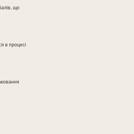
іалів, що
ся в процесі
паковання