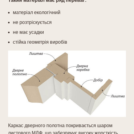
Такий матеріал має ряд переваг:
матеріал екологічний
не розтріскується
не має усадки
стійка геометрія виробів
Каркас дверного полотна покривається шаром
листового МДФ, що забезпечує високу жорсткість