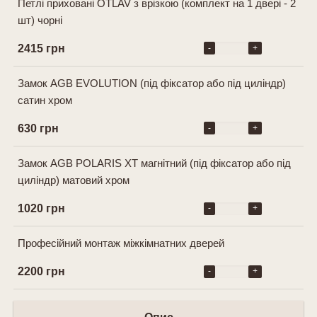
Петлі приховані OTLAV з врізкою (комплект на 1 двері - 2
шт) чорні
2415 грн
-
+
Замок AGB EVOLUTION (під фіксатор або під циліндр)
сатин хром
630 грн
-
+
Замок AGB POLARIS XT магнітний (під фіксатор або під
циліндр) матовий хром
1020 грн
-
+
Професійний монтаж міжкімнатних дверей
2200 грн
-
+