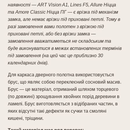
наявності — ART Vision A1, Lines F5, Allure Ніцца
та Amore Classic Ніцца ПГ — є врізка під механізм
замка, але немає врізки під приховані петлі. Тому в
разі замовлення вами полотен з врізкою під
приховані петлі, або без врізки замка —
замовлення вважатиметься не складським та
буде виконуватися в межах встановлених термінів
під замовлення (на цей час це приблизно 30
календарних днів).
Для каркаса дверного полотна використовується
брус, що являє собою переклеєний сосновий масив.
Брус — це матеріал, отриманий шляхом торцевого
(по довжині) зрощування хвойних порід деревини в
ламелі. Брус виготовляється з відібраних частин, в
яких відсутні такі дефекти як сучки та смоляні
кишені, тріщини.