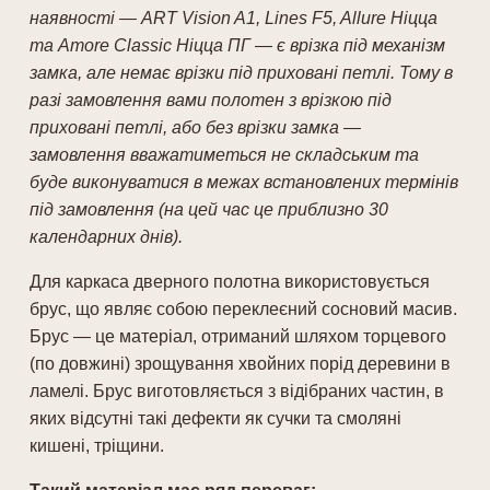
наявності — ART Vision A1, Lines F5, Allure Ніцца
та Amore Classic Ніцца ПГ — є врізка під механізм
замка, але немає врізки під приховані петлі. Тому в
разі замовлення вами полотен з врізкою під
приховані петлі, або без врізки замка —
замовлення вважатиметься не складським та
буде виконуватися в межах встановлених термінів
під замовлення (на цей час це приблизно 30
календарних днів).
Для каркаса дверного полотна використовується
брус, що являє собою переклеєний сосновий масив.
Брус — це матеріал, отриманий шляхом торцевого
(по довжині) зрощування хвойних порід деревини в
ламелі. Брус виготовляється з відібраних частин, в
яких відсутні такі дефекти як сучки та смоляні
кишені, тріщини.