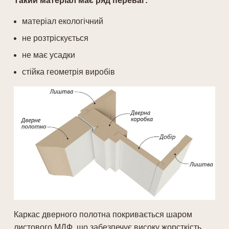
Такий матеріал має ряд переваг:
матеріал екологічний
не розтріскується
не має усадки
стійка геометрія виробів
Каркас дверного полотна покривається шаром
листового МДФ, що забезпечує високу жорсткість